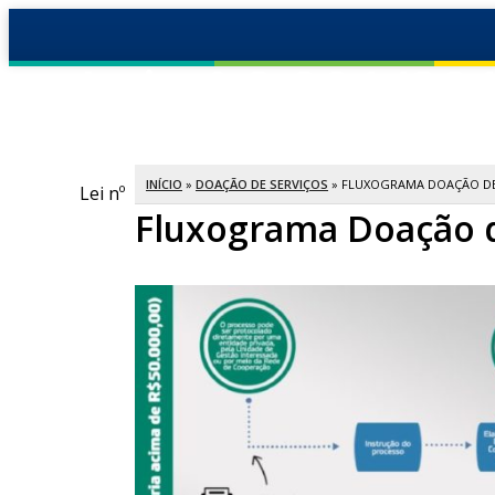
Lei nº 8.901/20
Apoio privado a ações de intere
INÍCIO
»
DOAÇÃO DE SERVIÇOS
» FLUXOGRAMA DOAÇÃO DE
Lei nº
Fluxograma Doação d