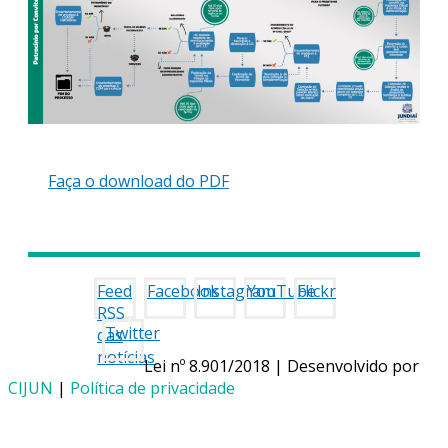
Faça o download do PDF
Feed
Facebook
Instagram
YouTube
Flickr
RSS
Twitter
das
notícias
Lei nº 8.901/2018 | Desenvolvido por
CIJUN
|
Política de privacidade