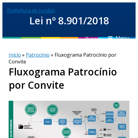
Prefeitura de Jundiaí
Lei nº 8.901/2018
≡
Menu
Buscar
Início
»
Patrocínio
» Fluxograma Patrocínio por
Convite
Fluxograma Patrocínio
por Convite