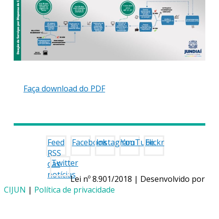
Faça download do PDF
Feed
Facebook
Instagram
YouTube
Flickr
RSS
Twitter
das
notícias
Lei nº 8.901/2018 | Desenvolvido por
CIJUN
|
Política de privacidade